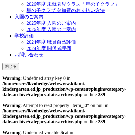
2026年度 未就園児クラス「星の子クラブ」
星の子クラブ 参加費のお支払い方法
入園のご案内
2025年度 入園のご案内
2026年度 入園のご案内
学校評価
2024年度 職員自己評価
2024年度 関係者評価
お問い合わせ
閉じる
Warning
: Undefined array key 0 in
/home/users/0/vohedge/web/www.kitami-
kindergarten.ed.jp_production/wp-content/plugins/category-
date-archive/category-date-archive.php
on line
239
Warning
: Attempt to read property "term_id" on null in
/home/users/0/vohedge/web/www.kitami-
kindergarten.ed.jp_production/wp-content/plugins/category-
date-archive/category-date-archive.php
on line
239
Warning
: Undefined variable $cat in