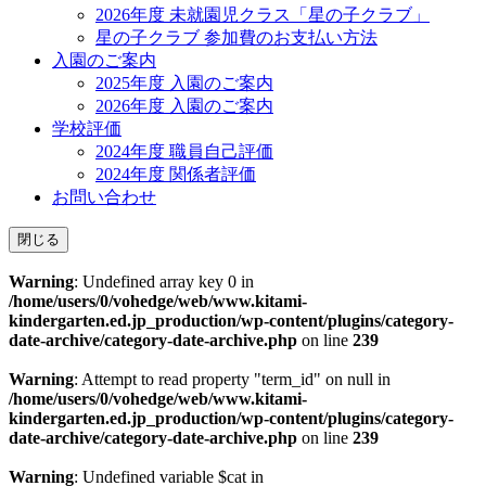
2026年度 未就園児クラス「星の子クラブ」
星の子クラブ 参加費のお支払い方法
入園のご案内
2025年度 入園のご案内
2026年度 入園のご案内
学校評価
2024年度 職員自己評価
2024年度 関係者評価
お問い合わせ
閉じる
Warning
: Undefined array key 0 in
/home/users/0/vohedge/web/www.kitami-
kindergarten.ed.jp_production/wp-content/plugins/category-
date-archive/category-date-archive.php
on line
239
Warning
: Attempt to read property "term_id" on null in
/home/users/0/vohedge/web/www.kitami-
kindergarten.ed.jp_production/wp-content/plugins/category-
date-archive/category-date-archive.php
on line
239
Warning
: Undefined variable $cat in