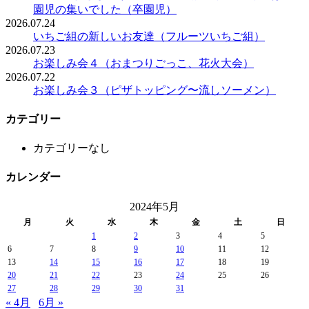
園児の集いでした（卒園児）
2026.07.24
いちご組の新しいお友達（フルーツいちご組）
2026.07.23
お楽しみ会４（おまつりごっこ、花火大会）
2026.07.22
お楽しみ会３（ピザトッピング〜流しソーメン）
カテゴリー
カテゴリーなし
カレンダー
2024年5月
月
火
水
木
金
土
日
1
2
3
4
5
6
7
8
9
10
11
12
13
14
15
16
17
18
19
20
21
22
23
24
25
26
27
28
29
30
31
« 4月
6月 »