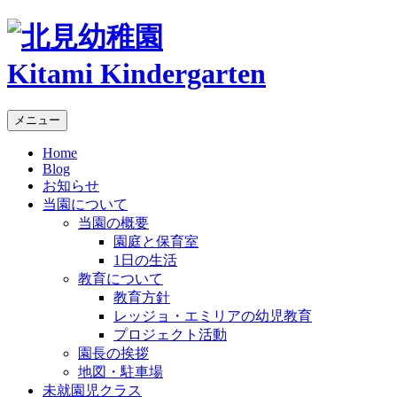
Kitami Kindergarten
メニュー
Home
Blog
お知らせ
当園について
当園の概要
園庭と保育室
1日の生活
教育について
教育方針
レッジョ・エミリアの幼児教育
プロジェクト活動
園長の挨拶
地図・駐車場
未就園児クラス