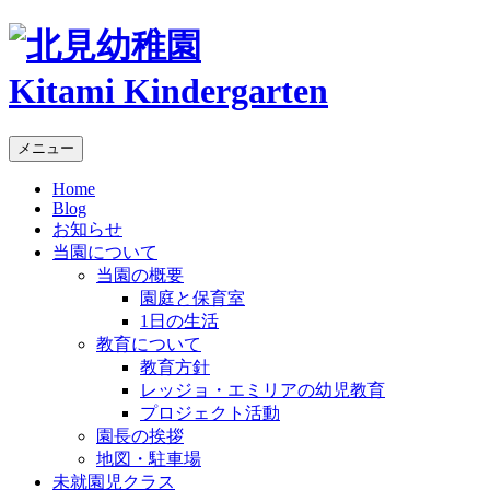
Kitami Kindergarten
メニュー
Home
Blog
お知らせ
当園について
当園の概要
園庭と保育室
1日の生活
教育について
教育方針
レッジョ・エミリアの幼児教育
プロジェクト活動
園長の挨拶
地図・駐車場
未就園児クラス