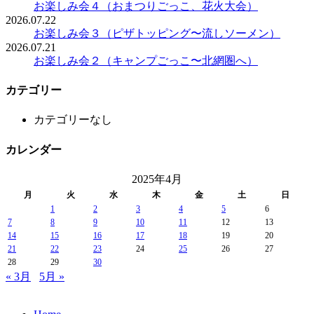
お楽しみ会４（おまつりごっこ、花火大会）
2026.07.22
お楽しみ会３（ピザトッピング〜流しソーメン）
2026.07.21
お楽しみ会２（キャンプごっこ〜北網圏へ）
カテゴリー
カテゴリーなし
カレンダー
2025年4月
月
火
水
木
金
土
日
1
2
3
4
5
6
7
8
9
10
11
12
13
14
15
16
17
18
19
20
21
22
23
24
25
26
27
28
29
30
« 3月
5月 »