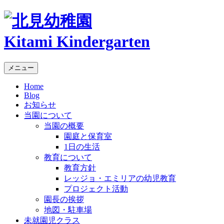
Kitami Kindergarten
メニュー
Home
Blog
お知らせ
当園について
当園の概要
園庭と保育室
1日の生活
教育について
教育方針
レッジョ・エミリアの幼児教育
プロジェクト活動
園長の挨拶
地図・駐車場
未就園児クラス