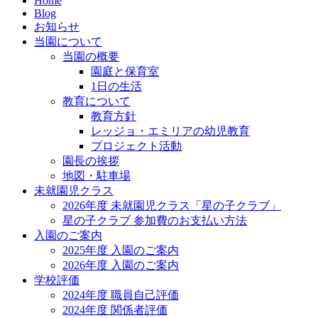
Home
Blog
お知らせ
当園について
当園の概要
園庭と保育室
1日の生活
教育について
教育方針
レッジョ・エミリアの幼児教育
プロジェクト活動
園長の挨拶
地図・駐車場
未就園児クラス
2026年度 未就園児クラス「星の子クラブ」
星の子クラブ 参加費のお支払い方法
入園のご案内
2025年度 入園のご案内
2026年度 入園のご案内
学校評価
2024年度 職員自己評価
2024年度 関係者評価