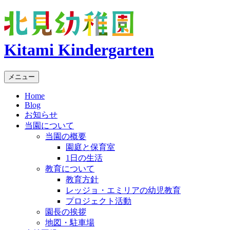
Kitami Kindergarten
メニュー
Home
Blog
お知らせ
当園について
当園の概要
園庭と保育室
1日の生活
教育について
教育方針
レッジョ・エミリアの幼児教育
プロジェクト活動
園長の挨拶
地図・駐車場