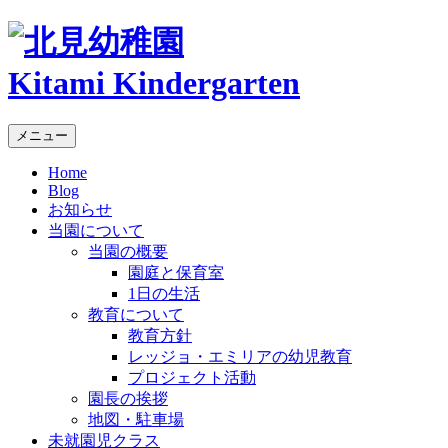
Kitami Kindergarten
メニュー
Home
Blog
お知らせ
当園について
当園の概要
園庭と保育室
1日の生活
教育について
教育方針
レッジョ・エミリアの幼児教育
プロジェクト活動
園長の挨拶
地図・駐車場
未就園児クラス