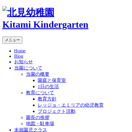
Kitami Kindergarten
メニュー
Home
Blog
お知らせ
当園について
当園の概要
園庭と保育室
1日の生活
教育について
教育方針
レッジョ・エミリアの幼児教育
プロジェクト活動
園長の挨拶
地図・駐車場
未就園児クラス