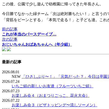
この後、公園で少し遊んで幼稚園に帰ってきた年長さん。
今日勝てなかった緑チーム「次は絶対勝ちたい！」と言うの
「背筋をピーンとする」「本気で走る！」と子ども達。これ
前の記事
これが本当のバースデーイブ…
次の記事
おじいちゃんおばあちゃんへ（年少組）
最新の記事
2026.08.01
NEW
「ひさしぶり〜！」「元気だった？」今日は卒園
2026.07.24
いちご組の新しいお友達（フルーツいちご組）
2026.07.23
お楽しみ会４（おまつりごっこ、花火大会）
2026.07.22
お楽しみ会３（ピザトッピング〜流しソーメン）