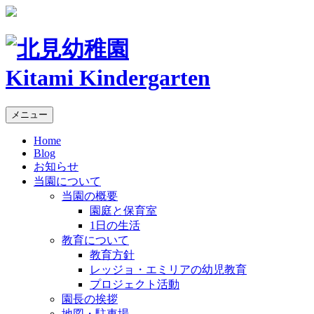
Kitami Kindergarten
メニュー
Home
Blog
お知らせ
当園について
当園の概要
園庭と保育室
1日の生活
教育について
教育方針
レッジョ・エミリアの幼児教育
プロジェクト活動
園長の挨拶
地図・駐車場