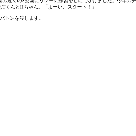
園の近くのS公園にリレーの練習をしにでかけました。今年の
はTくんとHちゃん。「よーい、スタート！」
にバトンを渡します。