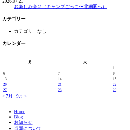
2026.07.21
お楽しみ会２（キャンプごっこ〜北網圏へ）
カテゴリー
カテゴリーなし
カレンダー
月
火
1
6
7
8
13
14
15
20
21
22
27
28
29
« 7月
9月 »
Home
Blog
お知らせ
当園について