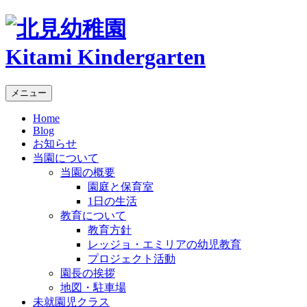
Kitami Kindergarten
メニュー
Home
Blog
お知らせ
当園について
当園の概要
園庭と保育室
1日の生活
教育について
教育方針
レッジョ・エミリアの幼児教育
プロジェクト活動
園長の挨拶
地図・駐車場
未就園児クラス