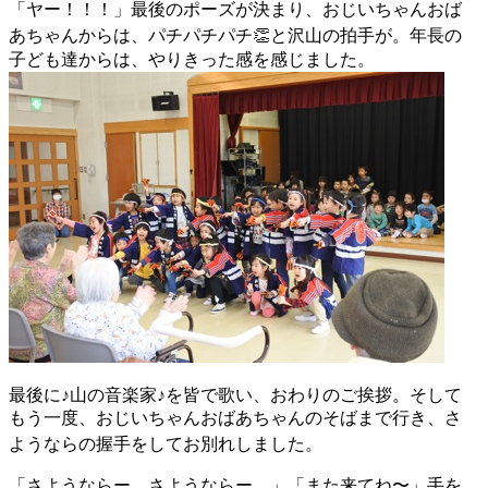
「ヤー！！！」最後のポーズが決まり、おじいちゃんおば
あちゃんからは、パチパチパチ👏と
沢山の拍手が
。年長の
子ども達からは、やりきった感を感じました。
最後に♪山の音楽家♪を皆で歌い、おわりのご挨拶。そして
もう一度、おじいちゃんおばあちゃんのそばまで行き、さ
ようならの
握手
をしてお別れしました。
「さようならー。さようならー。」「また来てね〜」手を