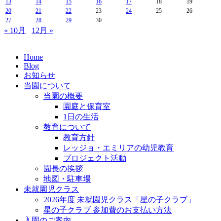
13
14
15
16
17
18
19
20
21
22
23
24
25
26
27
28
29
30
« 10月
12月 »
Home
Blog
お知らせ
当園について
当園の概要
園庭と保育室
1日の生活
教育について
教育方針
レッジョ・エミリアの幼児教育
プロジェクト活動
園長の挨拶
地図・駐車場
未就園児クラス
2026年度 未就園児クラス「星の子クラブ」
星の子クラブ 参加費のお支払い方法
入園のご案内