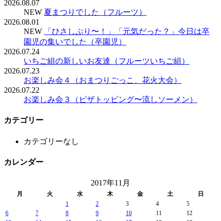
2026.08.07
NEW
夏まつりでした（フルーツ）
2026.08.01
NEW
「ひさしぶり〜！」「元気だった？」今日は卒
園児の集いでした（卒園児）
2026.07.24
いちご組の新しいお友達（フルーツいちご組）
2026.07.23
お楽しみ会４（おまつりごっこ、花火大会）
2026.07.22
お楽しみ会３（ピザトッピング〜流しソーメン）
カテゴリー
カテゴリーなし
カレンダー
2017年11月
月
火
水
木
金
土
日
1
2
3
4
5
6
7
8
9
10
11
12