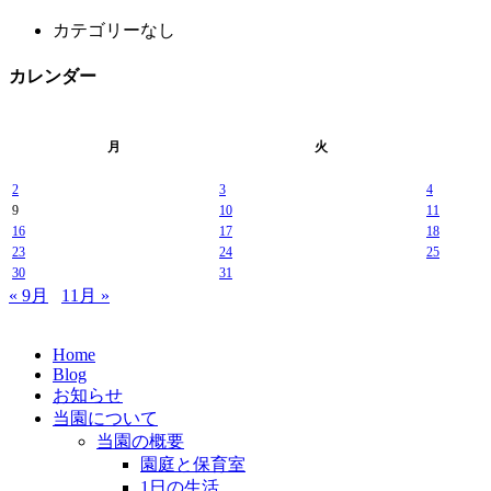
カテゴリーなし
カレンダー
月
火
2
3
4
9
10
11
16
17
18
23
24
25
30
31
« 9月
11月 »
Home
Blog
お知らせ
当園について
当園の概要
園庭と保育室
1日の生活