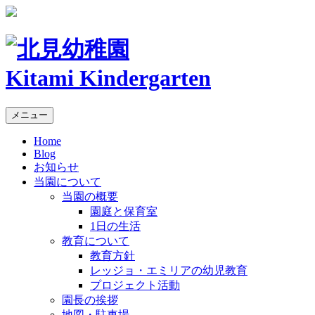
Kitami Kindergarten
メニュー
Home
Blog
お知らせ
当園について
当園の概要
園庭と保育室
1日の生活
教育について
教育方針
レッジョ・エミリアの幼児教育
プロジェクト活動
園長の挨拶
地図・駐車場