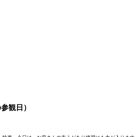
）
の参観日）