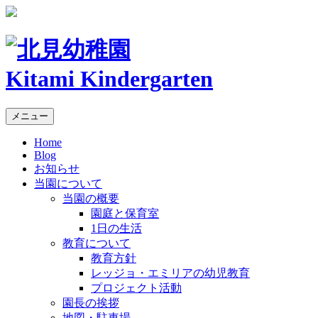
Kitami Kindergarten
メニュー
Home
Blog
お知らせ
当園について
当園の概要
園庭と保育室
1日の生活
教育について
教育方針
レッジョ・エミリアの幼児教育
プロジェクト活動
園長の挨拶
地図・駐車場