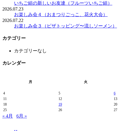
いちご組の新しいお友達（フルーツいちご組）
2026.07.23
お楽しみ会４（おまつりごっこ、花火大会）
2026.07.22
お楽しみ会３（ピザトッピング〜流しソーメン）
カテゴリー
カテゴリーなし
カレンダー
月
火
4
5
6
11
12
13
18
19
20
25
26
27
« 4月
6月 »