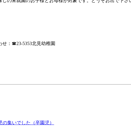
探しの未就園のお子様とお母様が対象です。どうぞお出で下さ
☎23-5353北見幼稚園
児の集いでした（卒園児）