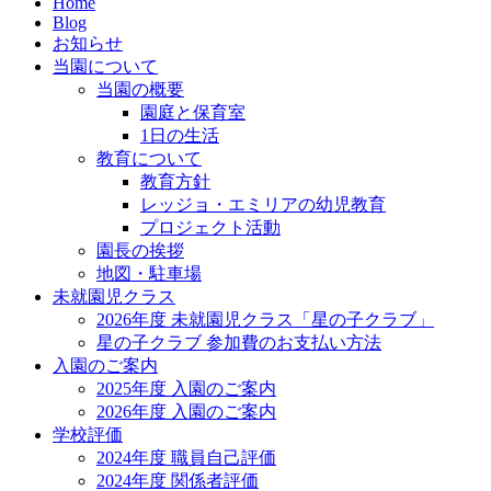
Home
Blog
お知らせ
当園について
当園の概要
園庭と保育室
1日の生活
教育について
教育方針
レッジョ・エミリアの幼児教育
プロジェクト活動
園長の挨拶
地図・駐車場
未就園児クラス
2026年度 未就園児クラス「星の子クラブ」
星の子クラブ 参加費のお支払い方法
入園のご案内
2025年度 入園のご案内
2026年度 入園のご案内
学校評価
2024年度 職員自己評価
2024年度 関係者評価