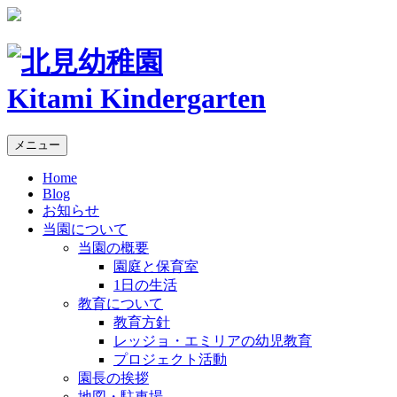
Kitami Kindergarten
メニュー
Home
Blog
お知らせ
当園について
当園の概要
園庭と保育室
1日の生活
教育について
教育方針
レッジョ・エミリアの幼児教育
プロジェクト活動
園長の挨拶
地図・駐車場