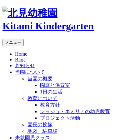
Kitami Kindergarten
メニュー
Home
Blog
お知らせ
当園について
当園の概要
園庭と保育室
1日の生活
教育について
教育方針
レッジョ・エミリアの幼児教育
プロジェクト活動
園長の挨拶
地図・駐車場
未就園児クラス