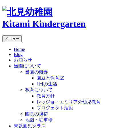
Kitami Kindergarten
メニュー
Home
Blog
お知らせ
当園について
当園の概要
園庭と保育室
1日の生活
教育について
教育方針
レッジョ・エミリアの幼児教育
プロジェクト活動
園長の挨拶
地図・駐車場
未就園児クラス