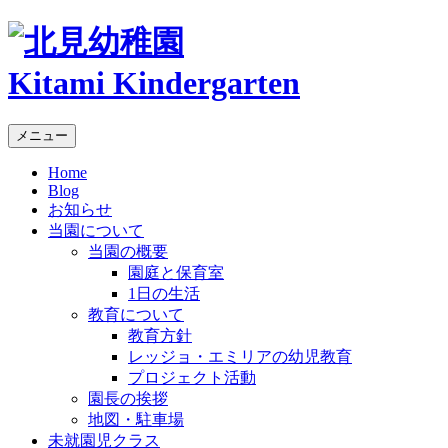
Kitami Kindergarten
メニュー
Home
Blog
お知らせ
当園について
当園の概要
園庭と保育室
1日の生活
教育について
教育方針
レッジョ・エミリアの幼児教育
プロジェクト活動
園長の挨拶
地図・駐車場
未就園児クラス