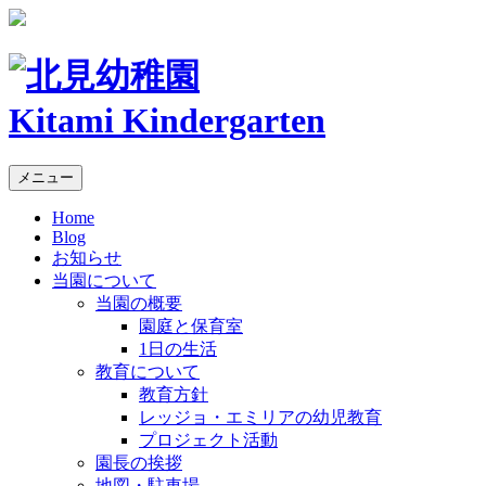
Kitami Kindergarten
メニュー
Home
Blog
お知らせ
当園について
当園の概要
園庭と保育室
1日の生活
教育について
教育方針
レッジョ・エミリアの幼児教育
プロジェクト活動
園長の挨拶
地図・駐車場