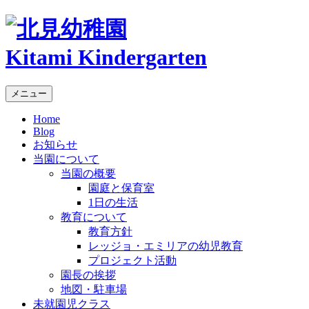
Kitami Kindergarten
メニュー
Home
Blog
お知らせ
当園について
当園の概要
園庭と保育室
1日の生活
教育について
教育方針
レッジョ・エミリアの幼児教育
プロジェクト活動
園長の挨拶
地図・駐車場
未就園児クラス