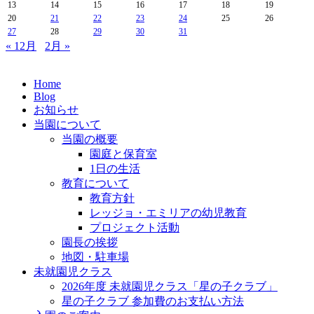
13
14
15
16
17
18
19
20
21
22
23
24
25
26
27
28
29
30
31
« 12月
2月 »
Home
Blog
お知らせ
当園について
当園の概要
園庭と保育室
1日の生活
教育について
教育方針
レッジョ・エミリアの幼児教育
プロジェクト活動
園長の挨拶
地図・駐車場
未就園児クラス
2026年度 未就園児クラス「星の子クラブ」
星の子クラブ 参加費のお支払い方法