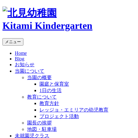
Kitami Kindergarten
メニュー
Home
Blog
お知らせ
当園について
当園の概要
園庭と保育室
1日の生活
教育について
教育方針
レッジョ・エミリアの幼児教育
プロジェクト活動
園長の挨拶
地図・駐車場
未就園児クラス