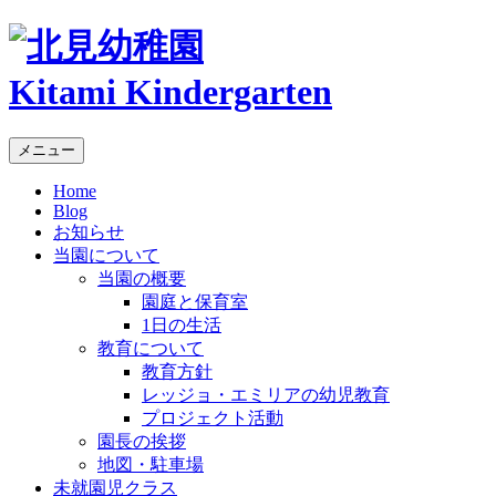
Kitami Kindergarten
メニュー
Home
Blog
お知らせ
当園について
当園の概要
園庭と保育室
1日の生活
教育について
教育方針
レッジョ・エミリアの幼児教育
プロジェクト活動
園長の挨拶
地図・駐車場
未就園児クラス