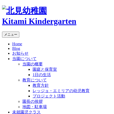
Kitami Kindergarten
メニュー
Home
Blog
お知らせ
当園について
当園の概要
園庭と保育室
1日の生活
教育について
教育方針
レッジョ・エミリアの幼児教育
プロジェクト活動
園長の挨拶
地図・駐車場
未就園児クラス