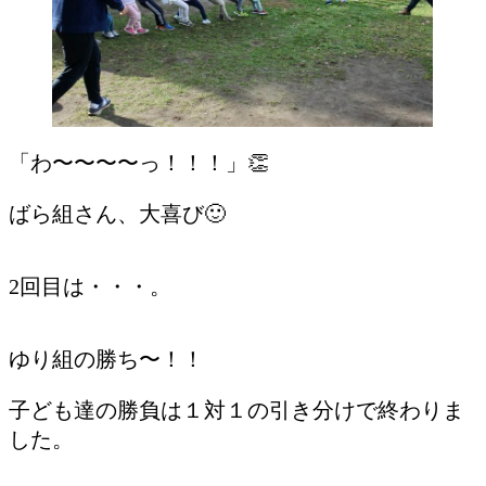
「わ〜〜〜〜っ！！！」👏
ばら組さん、大喜び🙂
2回目は・・・。
ゆり組の勝ち〜！！
子ども達の勝負は１対１の引き分けで終わりま
した。