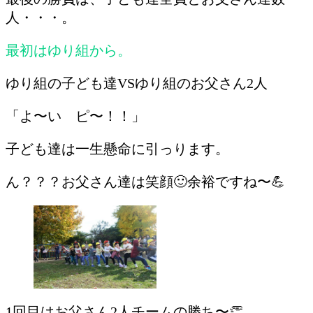
人・・・。
最初はゆり組から。
ゆり組の子ども達VSゆり組のお父さん2人
「よ〜い ピ〜！！」
子ども達は一生懸命に引っります。
ん？？？お父さん達は笑顔🙂余裕ですね〜💪
1回目はお父さん2人チームの勝ち〜👏