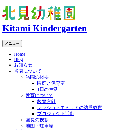
Kitami Kindergarten
メニュー
Home
Blog
お知らせ
当園について
当園の概要
園庭と保育室
1日の生活
教育について
教育方針
レッジョ・エミリアの幼児教育
プロジェクト活動
園長の挨拶
地図・駐車場