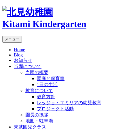
Kitami Kindergarten
メニュー
Home
Blog
お知らせ
当園について
当園の概要
園庭と保育室
1日の生活
教育について
教育方針
レッジョ・エミリアの幼児教育
プロジェクト活動
園長の挨拶
地図・駐車場
未就園児クラス