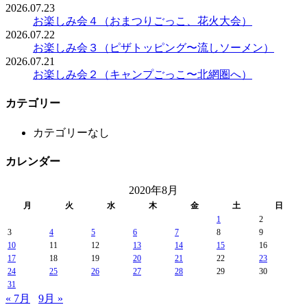
2026.07.23
お楽しみ会４（おまつりごっこ、花火大会）
2026.07.22
お楽しみ会３（ピザトッピング〜流しソーメン）
2026.07.21
お楽しみ会２（キャンプごっこ〜北網圏へ）
カテゴリー
カテゴリーなし
カレンダー
2020年8月
月
火
水
木
金
土
日
1
2
3
4
5
6
7
8
9
10
11
12
13
14
15
16
17
18
19
20
21
22
23
24
25
26
27
28
29
30
31
« 7月
9月 »