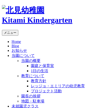
Kitami Kindergarten
メニュー
Home
Blog
お知らせ
当園について
当園の概要
園庭と保育室
1日の生活
教育について
教育方針
レッジョ・エミリアの幼児教育
プロジェクト活動
園長の挨拶
地図・駐車場
未就園児クラス