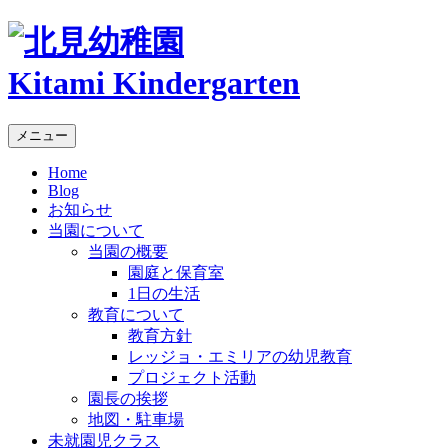
Kitami Kindergarten
メニュー
Home
Blog
お知らせ
当園について
当園の概要
園庭と保育室
1日の生活
教育について
教育方針
レッジョ・エミリアの幼児教育
プロジェクト活動
園長の挨拶
地図・駐車場
未就園児クラス