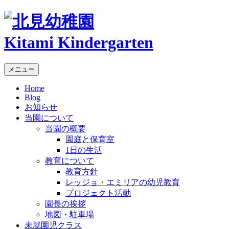
Kitami Kindergarten
メニュー
Home
Blog
お知らせ
当園について
当園の概要
園庭と保育室
1日の生活
教育について
教育方針
レッジョ・エミリアの幼児教育
プロジェクト活動
園長の挨拶
地図・駐車場
未就園児クラス