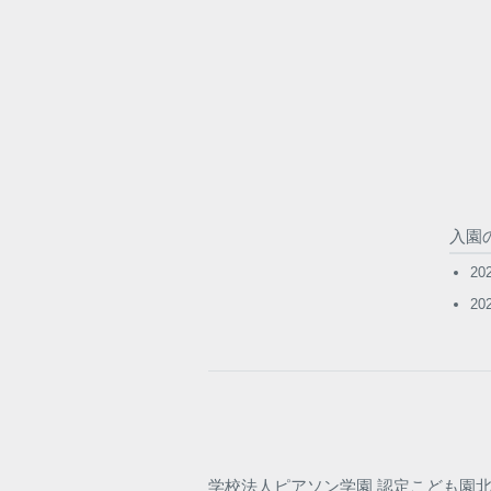
入園
2
2
学校法人ピアソン学園 認定こども園