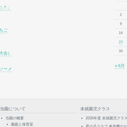
た？」
2
9
ちご
16
23
30
大会）
« 6月
ソーメ
当園について
未就園児クラス
当園の概要
2026年度 未就園児ク
園庭と保育室
星の子クラブ 参加費の