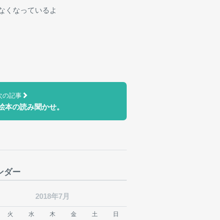
なくなっているよ
次の記事
絵本の読み聞かせ。
ンダー
2018年7月
火
水
木
金
土
日