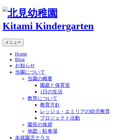
Kitami Kindergarten
メニュー
Home
Blog
お知らせ
当園について
当園の概要
園庭と保育室
1日の生活
教育について
教育方針
レッジョ・エミリアの幼児教育
プロジェクト活動
園長の挨拶
地図・駐車場
未就園児クラス