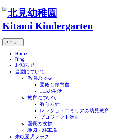
Kitami Kindergarten
メニュー
Home
Blog
お知らせ
当園について
当園の概要
園庭と保育室
1日の生活
教育について
教育方針
レッジョ・エミリアの幼児教育
プロジェクト活動
園長の挨拶
地図・駐車場
未就園児クラス